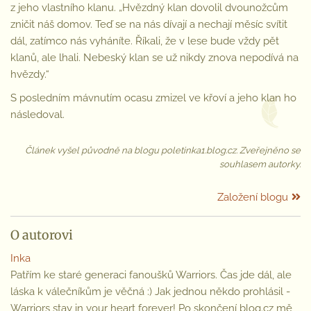
z jeho vlastního klanu. „Hvězdný klan dovolil dvounožcům
zničit náš domov. Teď se na nás dívají a nechají měsíc svítit
dál, zatímco nás vyháníte. Říkali, že v lese bude vždy pět
klanů, ale lhali. Nebeský klan se už nikdy znova nepodívá na
hvězdy.“
S posledním mávnutím ocasu zmizel ve křoví a jeho klan ho
následoval.
Článek vyšel původně na blogu poletinka1.blog.cz. Zveřejněno se
souhlasem autorky.
Založení blogu
O autorovi
Inka
Patřím ke staré generaci fanoušků Warriors. Čas jde dál, ale
láska k válečníkům je věčná :) Jak jednou někdo prohlásil -
Warriors stay in your heart forever! Po skončení blog.cz mě