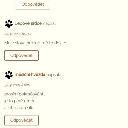
Odpovědět
Ledové srdce
napsal:
29. 11. 2023 (19:32)
Moje slova hrozně mě to dojalo
Odpovědět
měsíční hvězda
napsal:
30. 9. 2024 (20:11)
prosím pokračování…
je to plné emocí….
a jeho aura sílí.
Odpovědět