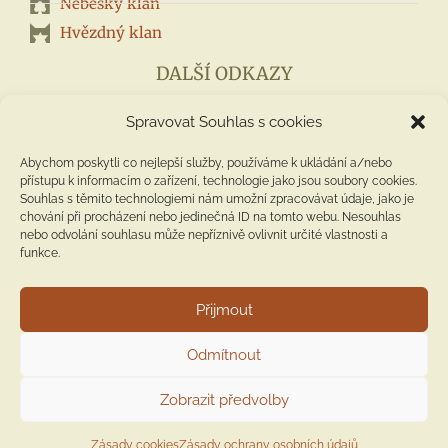
Nebeský klan
Hvězdný klan
DALŠÍ ODKAZY
Spravovat Souhlas s cookies
–
Jak jdou za sebou knihy Warriors?
–
Zásady cookies (EU)
Abychom poskytli co nejlepší služby, používáme k ukládání a/nebo
přístupu k informacím o zařízení, technologie jako jsou soubory cookies.
–
Zásady ochrany osobních údajů
Souhlas s těmito technologiemi nám umožní zpracovávat údaje, jako je
chování při procházení nebo jedinečná ID na tomto webu. Nesouhlas
nebo odvolání souhlasu může nepříznivě ovlivnit určité vlastnosti a
MŮJ PROFIL
funkce.
Přijmout
Odmítnout
Zobrazit předvolby
Zaregistrovat se
|
Přihlásit se
Zásady cookies
Zásady ochrany osobních údajů