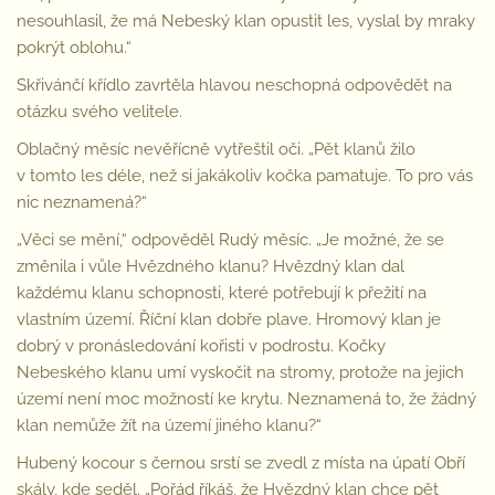
nesouhlasil, že má Nebeský klan opustit les, vyslal by mraky
pokrýt oblohu.“
Skřivánčí křídlo zavrtěla hlavou neschopná odpovědět na
otázku svého velitele.
Oblačný měsíc nevěřícně vytřeštil oči. „Pět klanů žilo
v tomto les déle, než si jakákoliv kočka pamatuje. To pro vás
nic neznamená?“
„Věci se mění,“ odpověděl Rudý měsíc. „Je možné, že se
změnila i vůle Hvězdného klanu? Hvězdný klan dal
každému klanu schopnosti, které potřebují k přežití na
vlastním území. Říční klan dobře plave. Hromový klan je
dobrý v pronásledování kořisti v podrostu. Kočky
Nebeského klanu umí vyskočit na stromy, protože na jejich
území není moc možností ke krytu. Neznamená to, že žádný
klan nemůže žít na území jiného klanu?“
Hubený kocour s černou srstí se zvedl z místa na úpatí Obří
skály, kde seděl. „Pořád říkáš, že Hvězdný klan chce pět