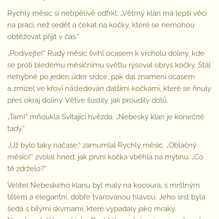
Rychlý měsíc si netrpělivě odfrkl. „Větrný klan má lepší věci
na práci, než sedět a čekat na kočky, které se nemohou
obtěžovat přijít v čas.“
„Podívejte!“ Rudý měsíc švihl ocasem k vrcholu doliny, kde
se proti bledému měsíčnímu světlu rýsoval obrys kočky. Stál
nehybně po jeden úder srdce, pak dal znamení ocasem
a zmizel ve křoví následován dalšími kočkami, které se řinuly
přes okraj doliny. Větve šustily, jak proudily dolů.
„Tam!“ mňoukla Svítající hvězda. „Nebeský klan je konečně
tady.“
„Už bylo taky načase,“ zamumlal Rychlý měsíc. „Oblačný
měsíci!“ zvolal hned, jak první kočka vběhla na mýtinu. „Co
tě zdrželo?“
Velitel Nebeského klanu byl malý na kocoura, s mrštným
tělem a elegantní, dobře tvarovanou hlavou. Jeho srst byla
šedá s bílými skvrnami, které vypadaly jako mraky.