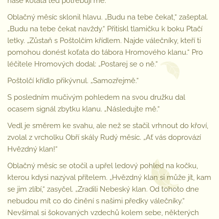
naše koťata teď potřebují mě.“
Oblačný měsíc sklonil hlavu. „Budu na tebe čekat,“ zašeptal.
„Budu na tebe čekat navždy.“ Přitiskl tlamičku k boku Ptačí
letky. „Zůstaň s Poštolčím křídlem. Najde válečníky, kteří ti
pomohou donést koťata do tábora Hromového klanu.“ Pro
léčitele Hromových dodal: „Postarej se o ně.“
Poštolčí křídlo přikývnul. „Samozřejmě.“
S posledním mučivým pohledem na svou družku dal
ocasem signál zbytku klanu. „Následujte mě.“
Vedl je směrem ke svahu, ale než se stačil vrhnout do křoví,
zvolal z vrcholku Obří skály Rudý měsíc. „Ať vás doprovází
Hvězdný klan!“
Oblačný měsíc se otočil a upřel ledový pohled na kočku,
kterou kdysi nazýval přítelem. „Hvězdný klan si může jít, kam
se jim zlíbí,“ zasyčel. „Zradili Nebeský klan. Od tohoto dne
nebudou mít co do činění s našimi předky válečníky.“
Nevšímal si šokovaných vzdechů kolem sebe, některých