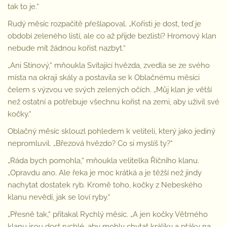
tak to je.“
Rudý měsíc rozpačitě přešlapoval. „Kořisti je dost, teď je
období zeleného listí, ale co až přijde bezlistí? Hromový klan
nebude mít žádnou kořist nazbyt.“
„Ani Stínový,“ mňoukla Svítající hvězda, zvedla se ze svého
místa na okraji skály a postavila se k Oblačnému měsíci
čelem s výzvou ve svých zelených očích. „Můj klan je větší
než ostatní a potřebuje všechnu kořist na zemi, aby uživil své
kočky.“
Oblačný měsíc sklouzl pohledem k veliteli, který jako jediný
nepromluvil. „Březová hvězdo? Co si myslíš ty?“
„Ráda bych pomohla,“ mňoukla velitelka Říčního klanu.
„Opravdu ano. Ale řeka je moc krátká a je těžší než jindy
nachytat dostatek ryb. Kromě toho, kočky z Nebeského
klanu nevědí, jak se loví ryby.“
„Přesně tak,“ přitakal Rychlý měsíc. „A jen kočky Větrného
klanu jsou dost rychlé, aby mohly chytat králíky a ptáky na