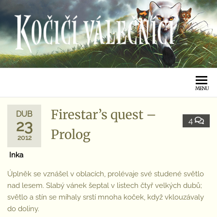
KOČIČÍ
VÁLEČNÍCI
MENU
Firestar’s quest –
DUB
4
23
Prolog
2012
Inka
Úplněk se vznášel v oblacích, prolévaje své studené světlo
nad lesem. Slabý vánek šeptal v listech čtyř velkých dubů;
světlo a stín se míhaly srstí mnoha koček, když vklouzávaly
do doliny.