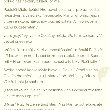
pokud nás některý z klanů přijme.“
Poštolčí křídlo, léčitel Hromového klanu, si prorazil cestu
mezi dvěma válečníky Nebeského klanu, ignorující jejich
vrčení a sklonil hlavu, aby očichal koťata. „V Hromovém
klanu budete vítáni.“
„Jsi si jistý?“ vyzval ho Oblačný měsíc. „Po tom, co nám váš
velitel dnes řekl?“
„Věřím, že se můj velitel zachoval špatně,“ mňoukl Poštolčí
křídlo. „Ale on neodsoudí bezmocná koťata k smrti. Budou
mít v Hromovém klanu budoucnost a ty taky, Ptačí letko.“
Světle hnědá kočka kývla hlavou. „Děkuji.“ Otočila se na
Oblačného měsíce a její jantarové oči přetékaly žalem.
„Takže tohle je sbohem.“
„Ptačí letko, ne.“ Velitel Nebeského klanu vypadal zděšeně.
„Jak tě mohu opustit?“
„Musíš.“ Ptačí letce se třásl hlas. „Náš klan tě potřebuje, ale