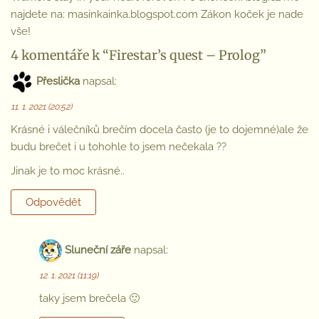
najdete na: masinkainka.blogspot.com Zákon koček je nade
vše!
4 komentáře k “Firestar’s quest – Prolog”
Přeslička
napsal:
11. 1. 2021 (20:52)
Krásné i válečníků brečím docela často (je to dojemné)ale že
budu brečet i u tohohle to jsem nečekala ??
Jinak je to moc krásné..
Odpovědět
Sluneční záře
napsal:
12. 1. 2021 (11:19)
taky jsem brečela 🙂