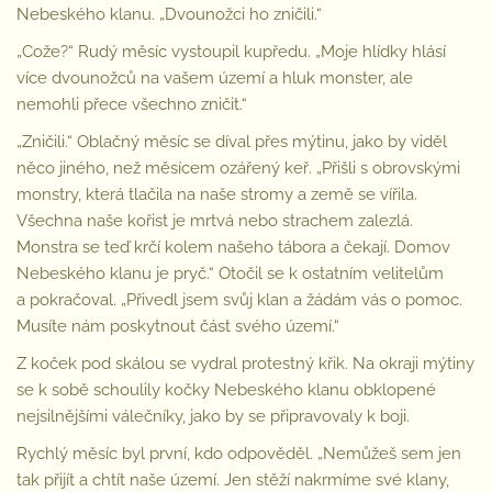
Nebeského klanu. „Dvounožci ho zničili.“
„Cože?“ Rudý měsíc vystoupil kupředu. „Moje hlídky hlásí
více dvounožců na vašem území a hluk monster, ale
nemohli přece všechno zničit.“
„Zničili.“ Oblačný měsíc se díval přes mýtinu, jako by viděl
něco jiného, než měsícem ozářený keř. „Přišli s obrovskými
monstry, která tlačila na naše stromy a země se vířila.
Všechna naše kořist je mrtvá nebo strachem zalezlá.
Monstra se teď krčí kolem našeho tábora a čekají. Domov
Nebeského klanu je pryč.“ Otočil se k ostatním velitelům
a pokračoval. „Přivedl jsem svůj klan a žádám vás o pomoc.
Musíte nám poskytnout část svého území.“
Z koček pod skálou se vydral protestný křik. Na okraji mýtiny
se k sobě schoulily kočky Nebeského klanu obklopené
nejsilnějšími válečníky, jako by se připravovaly k boji.
Rychlý měsíc byl první, kdo odpověděl. „Nemůžeš sem jen
tak přijít a chtít naše území. Jen stěží nakrmíme své klany,