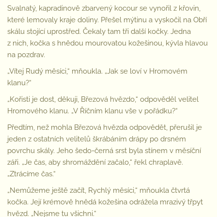
Svalnatý, kapradinově zbarvený kocour se vynořil z křovin,
které lemovaly kraje doliny. Přešel mýtinu a vyskočil na Obří
skálu stojící uprostřed. Čekaly tam tři další kočky. Jedna
z nich, kočka s hnědou mourovatou kožešinou, kývla hlavou
na pozdrav.
„Vítej Rudý měsíci,“ mňoukla. „Jak se loví v Hromovém
klanu?“
„Kořisti je dost, děkuji, Březová hvězdo,“ odpověděl velitel
Hromového klanu. „V Říčním klanu vše v pořádku?“
Předtím, než mohla Březová hvězda odpovědět, přerušil je
jeden z ostatních velitelů škrábáním drápy po drsném
povrchu skály. Jeho šedo-černá srst byla stínem v měsíční
záři. „Je čas, aby shromáždění začalo,“ řekl chraplavě.
„Ztrácíme čas.“
„Nemůžeme ještě začít, Rychlý měsíci,“ mňoukla čtvrtá
kočka. Její krémově hnědá kožešina odrážela mrazivý třpyt
hvězd. „Nejsme tu všichni.“