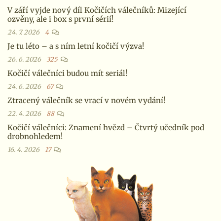
V září vyjde nový díl Kočičích válečníků: Mizející
ozvěny, ale i box s první sérií!
24. 7. 2026
4
Je tu léto – a s ním letní kočičí výzva!
26. 6. 2026
325
Kočičí válečníci budou mít seriál!
24. 6. 2026
67
Ztracený válečník se vrací v novém vydání!
22. 4. 2026
88
Kočičí válečníci: Znamení hvězd – Čtvrtý učedník pod
drobnohledem!
16. 4. 2026
17