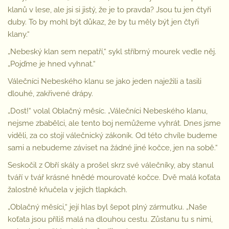
klanů v lese, ale jsi si jistý, že je to pravda? Jsou tu jen čtyři
duby. To by mohl být důkaz, že by tu měly být jen čtyři
klany.“
„Nebeský klan sem nepatří,“ sykl stříbrný mourek vedle něj.
„Pojďme je hned vyhnat.“
Válečníci Nebeského klanu se jako jeden naježili a tasili
dlouhé, zakřivené drápy.
„Dost!“ volal Oblačný měsíc. „Válečníci Nebeského klanu,
nejsme zbabělci, ale tento boj nemůžeme vyhrát. Dnes jsme
viděli, za co stojí válečnický zákoník. Od této chvíle budeme
sami a nebudeme záviset na žádné jiné kočce, jen na sobě.“
Seskočil z Obří skály a prošel skrz své válečníky, aby stanul
tváří v tvář krásné hnědé mourovaté kočce. Dvě malá koťata
žalostně kňučela v jejích tlapkách.
„Oblačný měsíci,“ její hlas byl šepot plný zármutku. „Naše
koťata jsou příliš malá na dlouhou cestu. Zůstanu tu s nimi,