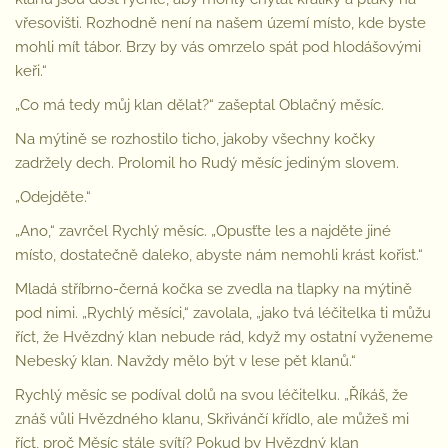
vřesovišti. Rozhodně není na našem území místo, kde byste
mohli mít tábor. Brzy by vás omrzelo spát pod hlodášovými
keři.“
„Co má tedy můj klan dělat?“ zašeptal Oblačný měsíc.
Na mýtině se rozhostilo ticho, jakoby všechny kočky
zadržely dech. Prolomil ho Rudý měsíc jediným slovem.
„Odejděte.“
„Ano,“ zavrčel Rychlý měsíc. „Opusťte les a najděte jiné
místo, dostatečně daleko, abyste nám nemohli krást kořist.“
Mladá stříbrno-černá kočka se zvedla na tlapky na mýtině
pod nimi. „Rychlý měsíci,“ zavolala, „jako tvá léčitelka ti můžu
říct, že Hvězdný klan nebude rád, když my ostatní vyženeme
Nebeský klan. Navždy mělo být v lese pět klanů.“
Rychlý měsíc se podíval dolů na svou léčitelku. „Říkáš, že
znáš vůli Hvězdného klanu, Skřivánčí křídlo, ale můžeš mi
říct, proč Měsíc stále svítí? Pokud by Hvězdný klan