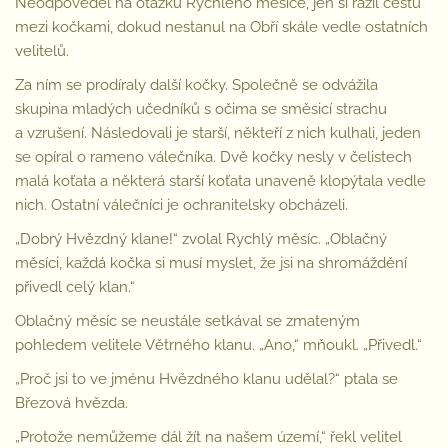
Neodpověděl na otázku Rychlého měsíce, jen si razil cestu
mezi kočkami, dokud nestanul na Obří skále vedle ostatních
velitelů.
Za ním se prodíraly další kočky. Společně se odvážila
skupina mladých učedníků s očima se směsicí strachu
a vzrušení. Následovali je starší, někteří z nich kulhali, jeden
se opíral o rameno válečníka. Dvě kočky nesly v čelistech
malá koťata a některá starší koťata unaveně klopýtala vedle
nich. Ostatní válečníci je ochranitelsky obcházeli.
„Dobrý Hvězdný klane!“ zvolal Rychlý měsíc. „Oblačný
měsíci, každá kočka si musí myslet, že jsi na shromáždění
přivedl celý klan.“
Oblačný měsíc se neustále setkával se zmateným
pohledem velitele Větrného klanu. „Ano,“ mňoukl. „Přivedl.“
„Proč jsi to ve jménu Hvězdného klanu udělal?“ ptala se
Březová hvězda.
„Protože nemůžeme dál žít na našem území,“ řekl velitel