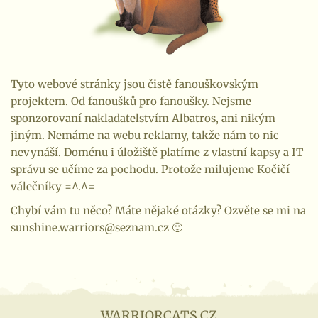
Tyto webové stránky jsou čistě fanouškovským
projektem. Od fanoušků pro fanoušky. Nejsme
sponzorovaní nakladatelstvím Albatros, ani nikým
jiným. Nemáme na webu reklamy, takže nám to nic
nevynáší. Doménu i úložiště platíme z vlastní kapsy a IT
správu se učíme za pochodu. Protože milujeme Kočičí
válečníky =^.^=
Chybí vám tu něco? Máte nějaké otázky? Ozvěte se mi na
sunshine.warriors@seznam.cz 🙂
WARRIORCATS.CZ